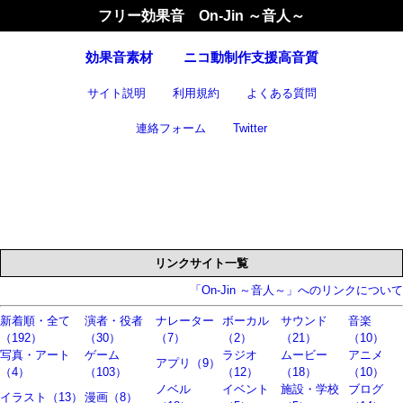
フリー効果音 On-Jin ～音人～
効果音
素材
ニコ動制作支援高音質
サイト説明
利用規約
よくある質問
連絡フォーム
Twitter
リンクサイト一覧
「On-Jin ～音人～」へのリンクについて
新着順・全て
演者・役者
ナレーター
ボーカル
サウンド
音楽
（192）
（30）
（7）
（2）
（21）
（10）
写真・アート
ゲーム
ラジオ
ムービー
アニメ
アプリ（9）
（4）
（103）
（12）
（18）
（10）
ノベル
イベント
施設・学校
ブログ
イラスト（13）
漫画（8）