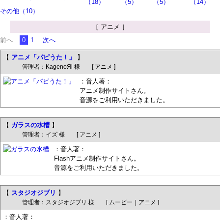
（18）
（5）
（5）
（14）
その他（10）
［ アニメ ］
前へ
0
1
次へ
【
アニメ「パピうた！」
】
管理者：KagenoЯi 様 [ アニメ ]
：音人著：
アニメ制作サイトさん。
音源をご利用いただきました。
【
ガラスの水槽
】
管理者：イズ 様 [ アニメ ]
：音人著：
Flashアニメ制作サイトさん。
音源をご利用いただきました。
【
スタジオジブリ
】
管理者：スタジオジブリ 様 [ ムービー｜アニメ ]
：音人著：