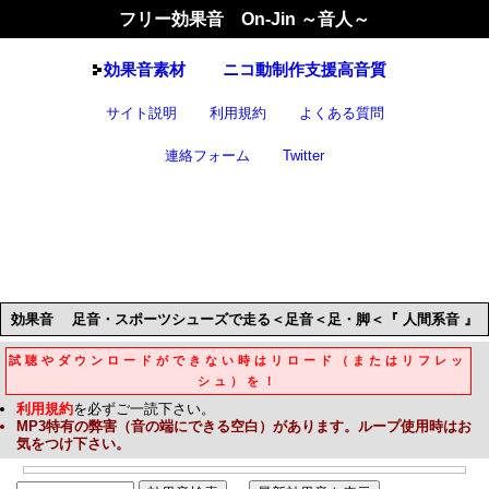
フリー効果音 On-Jin ～音人～
効果音
素材
ニコ動制作支援高音質
サイト説明
利用規約
よくある質問
連絡フォーム
Twitter
効果音
足音・スポーツシューズで走る＜足音＜足・脚＜『 人間系音 』
試聴やダウンロードができない時はリロード（またはリフレッ
シュ）を！
利用規約
を必ずご一読下さい。
MP3
特有の弊害（音の端にできる空白）があります。ループ使用時はお
気をつけ下さい。