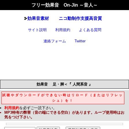
フリー効果音 On-Jin ～音人～
効果音
素材
ニコ動制作支援高音質
サイト説明
利用規約
よくある質問
連絡フォーム
Twitter
効果音
足・脚＜『 人間系音 』
試聴やダウンロードができない時はリロード（またはリフレッ
シュ）を！
利用規約
を必ずご一読下さい。
MP3
特有の弊害（音の端にできる空白）があります。ループ使用時はお
気をつけ下さい。