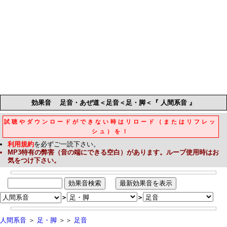
効果音
足音・あぜ道＜足音＜足・脚＜『 人間系音 』
試聴やダウンロードができない時はリロード（またはリフレッ
シュ）を！
利用規約
を必ずご一読下さい。
MP3
特有の弊害（音の端にできる空白）があります。ループ使用時はお
気をつけ下さい。
＞
＞
人間系音
＞
足・脚
＞＞
足音