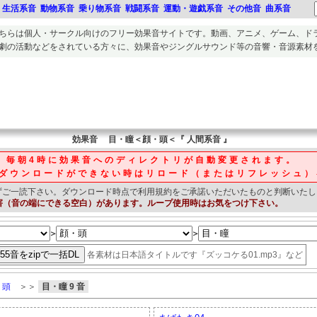
生活系音
動物系音
乗り物系音
戦闘系音
運動・遊戯系音
その他音
曲系音
ちらは個人・サークル向けのフリー
効果音
サイトです。
動画、アニメ、ゲーム、ド
劇の活動
などをされている方々に、
効果音
や
ジングルサウンド等の音響・音源素材
効果音
目・瞳＜顔・頭＜『 人間系音 』
毎朝4時に効果音へのディレクトリが自動変更されます。
ダウンロードができない時はリロード（またはリフレッシュ）
ずご一読下さい。
ダウンロード時点で利用規約をご承諾いただいたものと判断いたし
害（音の端にできる空白）があります。ループ使用時はお気をつけ下さい。
＞
＞
各素材は日本語タイトルです『ズッコケる01.mp3』など
・頭
＞＞
目・瞳 9 音