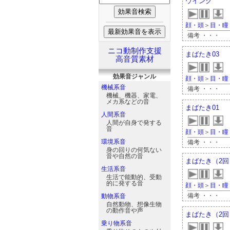
ウインク
顔・頭
＞
目・瞳
備考 ・・・
ニコ動制作支援
まばたき03
高音質素材
効果音
ジャンル
顔・頭
＞
目・瞳
機械系音
備考 ・・・
機械、機器、家電、
メカ系などの音
まばたき01
人間系音
人間が自身で発する
音
顔・頭
＞
目・瞳
環境系音
備考 ・・・
身の回りの何気ない
音や自然の音
まばたき（2回
生活系音
生活で能動的、受動
的に発する音
顔・頭
＞
目・瞳
備考 ・・・
動物系音
自然動物、想像生物
の動作音や声
まばたき（2回
乗り物系音