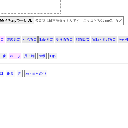
各素材は日本語タイトルです『ズッコケる01.mp3』など
系音
環境系音
生活系音
動物系音
乗り物系音
戦闘系音
運動・遊戯系音
その
・腹
顔・頭
足・脚
情動
動作
口
飲食
声
顔・頭その他