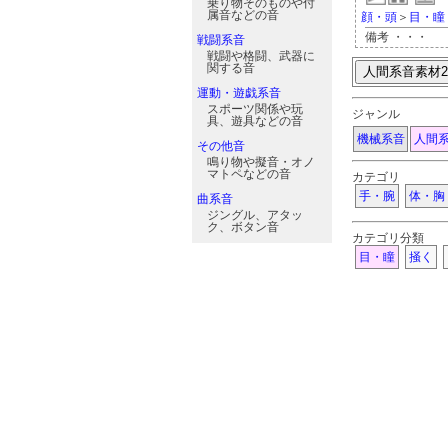
乗り物そのものや付
属音などの音
顔・頭
＞
目・瞳
備考 ・・・
戦闘系音
戦闘や格闘、武器に
関する音
運動・遊戯系音
スポーツ関係や玩
ジャンル
具、遊具などの音
機械系音
人間
その他音
鳴り物や擬音・オノ
マトペなどの音
カテゴリ
手・腕
体・胸
曲系音
ジングル、アタッ
ク、ボタン音
カテゴリ分類
目・瞳
掻く