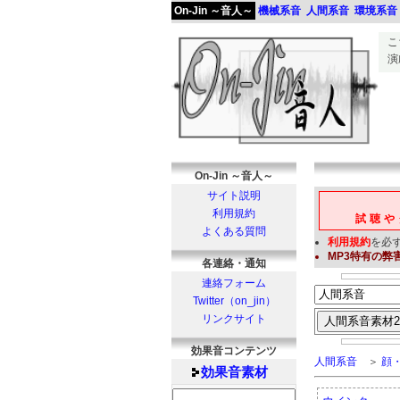
On-Jin ～音人～
機械系音
人間系音
環境系音
こ
演
On-Jin ～音人～
サイト説明
利用規約
試聴や
よくある質問
利用規約
を必
MP3
特有の弊
各連絡・通知
連絡フォーム
Twitter（on_jin）
リンクサイト
効果音コンテンツ
人間系音
＞
顔
効果音
素材