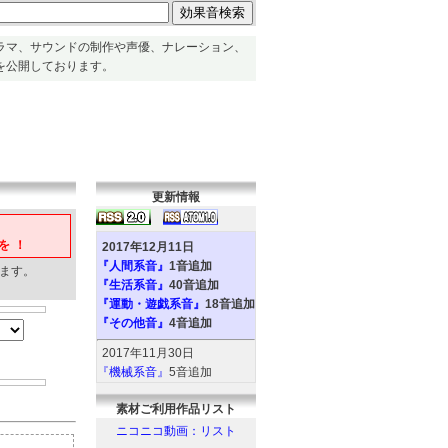
ラマ、サウンドの制作や声優、ナレーション、
を公開しております。
更新情報
を！
2017年12月11日
『人間系音』
1音追加
ます。
『生活系音』
40音追加
『運動・遊戯系音』
18音追加
『その他音』
4音追加
2017年11月30日
『機械系音』
5音追加
『人間系音』
2音追加
素材ご利用作品リスト
『環境系音』
6音追加
『動物系音』
6音追加
ニコニコ動画：リスト