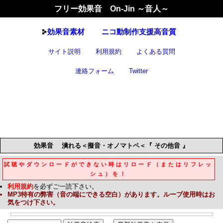
フリー効果音 On-Jin ～音人～
効果音
素材
ニコ動制作支援高音質
サイト説明
利用規約
よくある質問
連絡フォーム
Twitter
効果音
潰れる＜擬音・オノマトペ＜『 その他音 』
試聴やダウンロードができない時はリロード（またはリフレッ
シュ）を！
利用規約
を必ずご一読下さい。
MP3
特有の弊害（音の端にできる空白）があります。ループ使用時はお
気をつけ下さい。