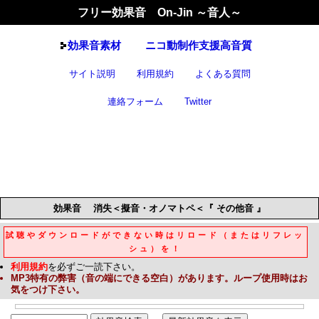
フリー効果音 On-Jin ～音人～
効果音
素材
ニコ動制作支援高音質
サイト説明
利用規約
よくある質問
連絡フォーム
Twitter
効果音
消失＜擬音・オノマトペ＜『 その他音 』
試聴やダウンロードができない時はリロード（またはリフレッ
シュ）を！
利用規約
を必ずご一読下さい。
MP3
特有の弊害（音の端にできる空白）があります。ループ使用時はお
気をつけ下さい。