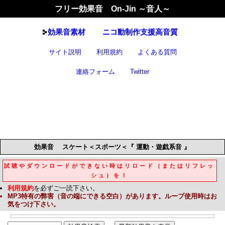
フリー効果音 On-Jin ～音人～
効果音
素材
ニコ動制作支援高音質
サイト説明
利用規約
よくある質問
連絡フォーム
Twitter
効果音
スケート＜スポーツ＜『 運動・遊戯系音 』
試聴やダウンロードができない時はリロード（またはリフレッ
シュ）を！
利用規約
を必ずご一読下さい。
MP3
特有の弊害（音の端にできる空白）があります。ループ使用時はお
気をつけ下さい。