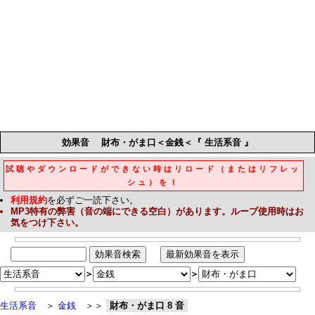
効果音
財布・がま口＜金銭＜『 生活系音 』
試聴やダウンロードができない時はリロード（またはリフレッ
シュ）を！
利用規約
を必ずご一読下さい。
MP3
特有の弊害（音の端にできる空白）があります。ループ使用時はお
気をつけ下さい。
＞
＞
生活系音
＞
金銭
＞＞
財布・がま口 8 音