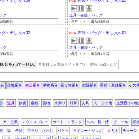
グ・出し入れ04
布袋・バッグ・出し入れ03
new!
ッグ
道具
＞
布袋・バッグ
最新効果音
備考 ・・・ 最新効果音
グ・出し入れ02
布袋・バッグ・出し入れ01
new!
ッグ
道具
＞
布袋・バッグ
最新効果音
備考 ・・・ 最新効果音
各素材は日本語タイトルです『時報.mp3』など
系音
環境系音
生活系音
動物系音
乗り物系音
戦闘系音
運動・遊戯系音
その
器
道具
飲食
金銭
書物
水周り
服飾
文具
火・その他
生活音その他
エア・空気
マウススプレー
カート・トランク
ベル・鐘・鈴
ビニール
紙
箱
筒
缶筒
ブラシ・たわし
バケツ
ライター・ジッポ
メガネ
チェーン