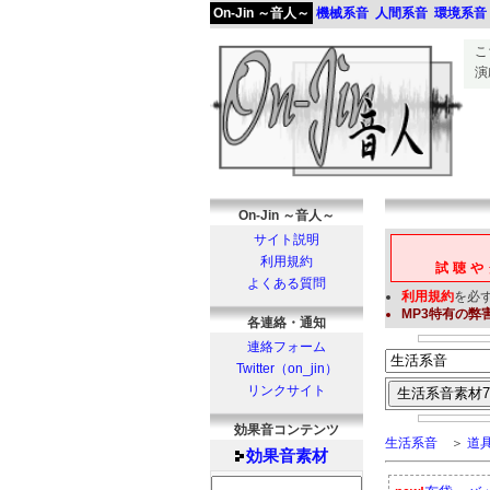
On-Jin ～音人～
機械系音
人間系音
環境系音
こ
演
On-Jin ～音人～
サイト説明
利用規約
試聴や
よくある質問
利用規約
を必
MP3
特有の弊
各連絡・通知
連絡フォーム
Twitter（on_jin）
リンクサイト
効果音コンテンツ
生活系音
＞
道
効果音
素材