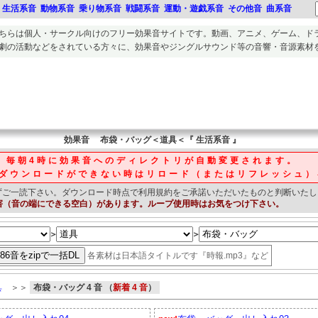
生活系音
動物系音
乗り物系音
戦闘系音
運動・遊戯系音
その他音
曲系音
ちらは個人・サークル向けのフリー
効果音
サイトです。
動画、アニメ、ゲーム、ド
劇の活動
などをされている方々に、
効果音
や
ジングルサウンド等の音響・音源素材
効果音
布袋・バッグ＜道具＜『 生活系音 』
毎朝4時に効果音へのディレクトリが自動変更されます。
ダウンロードができない時はリロード（またはリフレッシュ）
ずご一読下さい。
ダウンロード時点で利用規約をご承諾いただいたものと判断いたし
害（音の端にできる空白）があります。ループ使用時はお気をつけ下さい。
＞
＞
各素材は日本語タイトルです『時報.mp3』など
具
＞＞
布袋・バッグ 4 音 （
新着 4 音
）