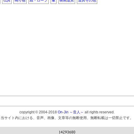
仏具
鳴り物
紐・ロープ
傘
映画道具
道具その他
copyright © 2004-2018
On-Jin ～音人～
all rights reserved.
当サイト内における、音声、画像、文章等の無断使用、無断転載は一切禁止です。