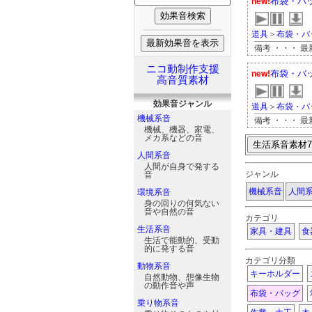
布袋・バッ
new!
道具
＞
布袋・バ
備考 ・・・ 
ニコ動制作支援
布袋・バッ
new!
高音質素材
効果音
ジャンル
道具
＞
布袋・バ
機械系音
備考 ・・・ 
機械、機器、家電、
メカ系などの音
人間系音
人間が自身で発する
ジャンル
音
機械系音
人間
環境系音
身の回りの何気ない
音や自然の音
カテゴリ
生活系音
家具・建具
食
生活で能動的、受動
的に発する音
カテゴリ分類
動物系音
キーホルダー
自然動物、想像生物
の動作音や声
布袋・バッグ
乗り物系音