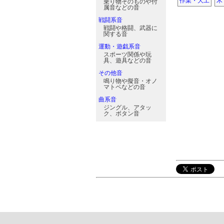
作業・大工
木
乗り物そのものや付
属音などの音
戦闘系音
戦闘や格闘、武器に
関する音
運動・遊戯系音
スポーツ関係や玩
具、遊具などの音
その他音
鳴り物や擬音・オノ
マトペなどの音
曲系音
ジングル、アタッ
ク、ボタン音