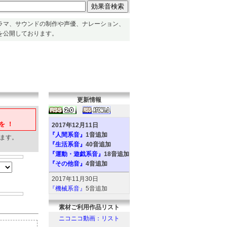
ラマ、サウンドの制作や声優、ナレーション、
を公開しております。
更新情報
を！
2017年12月11日
『人間系音』
1音追加
ます。
『生活系音』
40音追加
『運動・遊戯系音』
18音追加
『その他音』
4音追加
2017年11月30日
『機械系音』
5音追加
『人間系音』
2音追加
素材ご利用作品リスト
『環境系音』
6音追加
『動物系音』
6音追加
ニコニコ動画：リスト