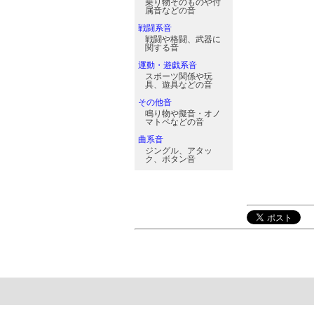
乗り物そのものや付
属音などの音
戦闘系音
戦闘や格闘、武器に
関する音
運動・遊戯系音
スポーツ関係や玩
具、遊具などの音
その他音
鳴り物や擬音・オノ
マトペなどの音
曲系音
ジングル、アタッ
ク、ボタン音