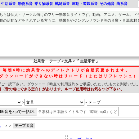
生活系音
動物系音
乗り物系音
戦闘系音
運動・遊戯系音
その他音
曲系音
ちらは個人・サークル向けのフリー
効果音
サイトです。
動画、アニメ、ゲーム、ド
劇の活動
などをされている方々に、
効果音
や
ジングルサウンド等の音響・音源素材
効果音
テープ＜文具＜『 生活系音 』
毎朝4時に効果音へのディレクトリが自動変更されます。
ダウンロードができない時はリロード（またはリフレッシュ）
ずご一読下さい。
ダウンロード時点で利用規約をご承諾いただいたものと判断いたし
害（音の端にできる空白）があります。ループ使用時はお気をつけ下さい。
＞
＞
各素材は日本語タイトルです『時報.mp3』など
具
＞＞
テープ 3 音