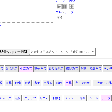
テープ・切る
文具
＞
テープ
備考 ・・・
す
各素材は日本語タイトルです『時報.mp3』など
系音
環境系音
生活系音
動物系音
乗り物系音
戦闘系音
運動・遊戯系音
その
器
道具
飲食
金銭
書物
水周り
服飾
文具
火・その他
生活音その他
チョーク
黒板
クリップ
輪ゴム
下敷き
メジャー・巻尺
シール
テープ