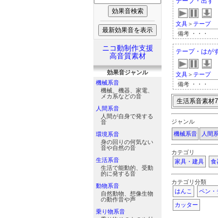
テープ・出す
文具
＞
テープ
備考 ・・・
ニコ動制作支援
テープ・はが
高音質素材
効果音
ジャンル
文具
＞
テープ
機械系音
備考 ・・・
機械、機器、家電、
メカ系などの音
人間系音
人間が自身で発する
ジャンル
音
機械系音
人間
環境系音
身の回りの何気ない
音や自然の音
カテゴリ
生活系音
家具・建具
食
生活で能動的、受動
的に発する音
カテゴリ分類
動物系音
はんこ
ペン・
自然動物、想像生物
の動作音や声
カッター
乗り物系音