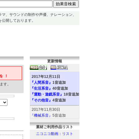
ラマ、サウンドの制作や声優、ナレーション、
を公開しております。
更新情報
を！
2017年12月11日
『人間系音』
1音追加
ます。
『生活系音』
40音追加
『運動・遊戯系音』
18音追加
『その他音』
4音追加
2017年11月30日
『機械系音』
5音追加
『人間系音』
2音追加
素材ご利用作品リスト
『環境系音』
6音追加
『動物系音』
6音追加
ニコニコ動画：リスト