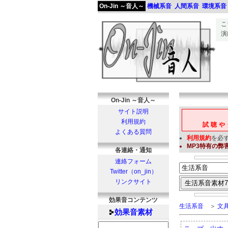
On-Jin ～音人～
機械系音
人間系音
環境系音
こ
演
On-Jin ～音人～
サイト説明
利用規約
試聴や
よくある質問
利用規約
を必
MP3
特有の弊
各連絡・通知
連絡フォーム
Twitter（on_jin）
リンクサイト
効果音コンテンツ
生活系音
＞
文
効果音
素材