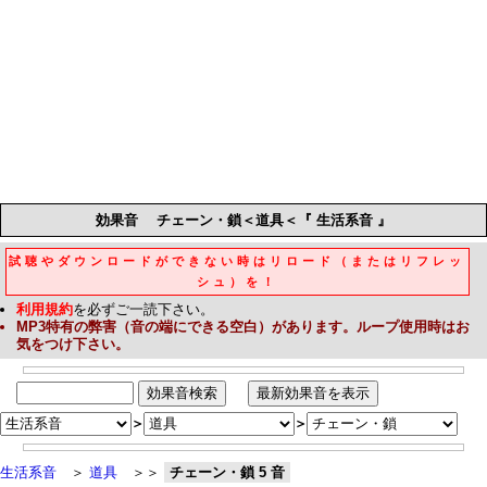
効果音
チェーン・鎖＜道具＜『 生活系音 』
試聴やダウンロードができない時はリロード（またはリフレッ
シュ）を！
利用規約
を必ずご一読下さい。
MP3
特有の弊害（音の端にできる空白）があります。ループ使用時はお
気をつけ下さい。
＞
＞
生活系音
＞
道具
＞＞
チェーン・鎖 5 音