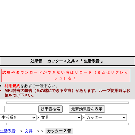
効果音
カッター＜文具＜『 生活系音 』
試聴やダウンロードができない時はリロード（またはリフレッ
シュ）を！
利用規約
を必ずご一読下さい。
MP3
特有の弊害（音の端にできる空白）があります。ループ使用時はお
気をつけ下さい。
＞
＞
生活系音
＞
文具
＞＞
カッター 2 音