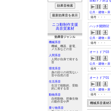
自動ドア閉ま
公共・建物
＞
扉
備考 ・・・
ニコ動制作支援
ハッチ開閉02
高音質素材
効果音
ジャンル
公共・建物
＞
扉
機械系音
備考 ・・・
機械、機器、家電、
メカ系などの音
オートドア03
人間系音
人間が自身で発する
音
公共・建物
＞
扉
環境系音
備考 ・・・
身の回りの何気ない
音や自然の音
オートドア01
生活系音
生活で能動的、受動
的に発する音
公共・建物
＞
扉
備考 ・・・
動物系音
自然動物、想像生物
の動作音や声
乗り物系音