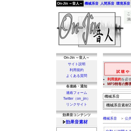
On-Jin ～音人～
機械系音
人間系音
環境系音
こ
演
On-Jin ～音人～
サイト説明
利用規約
試聴や
よくある質問
利用規約
を必
MP3
特有の弊
各連絡・通知
連絡フォーム
Twitter（on_jin）
リンクサイト
効果音コンテンツ
機械系音
＞
公
効果音
素材