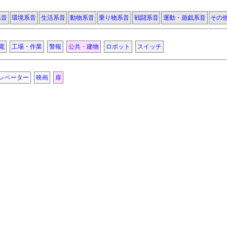
系音
環境系音
生活系音
動物系音
乗り物系音
戦闘系音
運動・遊戯系音
その
電
工場・作業
警報
公共・建物
ロボット
スイッチ
レベーター
映画
扉