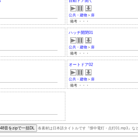
る
自動ドア開く
公共・建物
＞
扉
備考 ・・・
ハッチ開閉01
公共・建物
＞
扉
備考 ・・・
オートドア02
公共・建物
＞
扉
備考 ・・・
各素材は日本語タイトルです『懐中電灯・点灯01.mp3』な