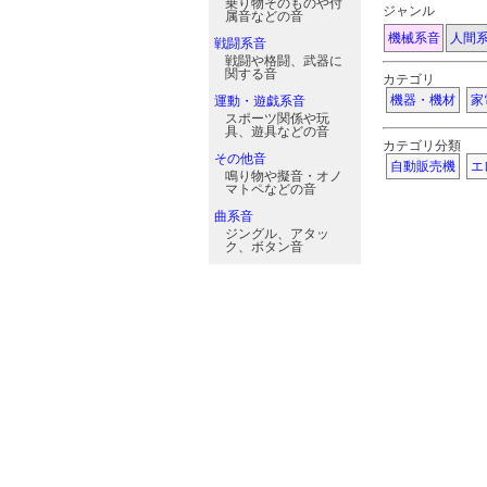
乗り物そのものや付
ジャンル
属音などの音
機械系音
人間
戦闘系音
戦闘や格闘、武器に
関する音
カテゴリ
機器・機材
家
運動・遊戯系音
スポーツ関係や玩
具、遊具などの音
カテゴリ分類
その他音
自動販売機
エ
鳴り物や擬音・オノ
マトペなどの音
曲系音
ジングル、アタッ
ク、ボタン音