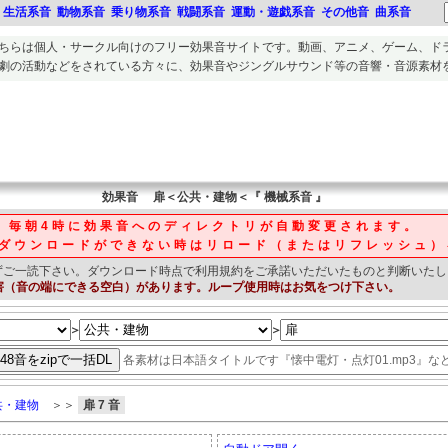
生活系音
動物系音
乗り物系音
戦闘系音
運動・遊戯系音
その他音
曲系音
ちらは個人・サークル向けのフリー
効果音
サイトです。
動画、アニメ、ゲーム、ド
劇の活動
などをされている方々に、
効果音
や
ジングルサウンド等の音響・音源素材
効果音
扉＜公共・建物＜『 機械系音 』
毎朝4時に効果音へのディレクトリが自動変更されます。
ダウンロードができない時はリロード（またはリフレッシュ）
ずご一読下さい。
ダウンロード時点で利用規約をご承諾いただいたものと判断いたし
害（音の端にできる空白）があります。ループ使用時はお気をつけ下さい。
＞
＞
各素材は日本語タイトルです『懐中電灯・点灯01.mp3』な
共・建物
＞＞
扉 7 音