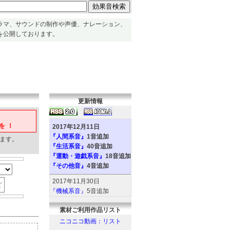
ラマ、サウンドの制作や声優、ナレーション、
を公開しております。
更新情報
を！
2017年12月11日
『人間系音』
1音追加
ます。
『生活系音』
40音追加
『運動・遊戯系音』
18音追加
『その他音』
4音追加
2017年11月30日
ど
『機械系音』
5音追加
『人間系音』
2音追加
素材ご利用作品リスト
『環境系音』
6音追加
『動物系音』
6音追加
ニコニコ動画：リスト