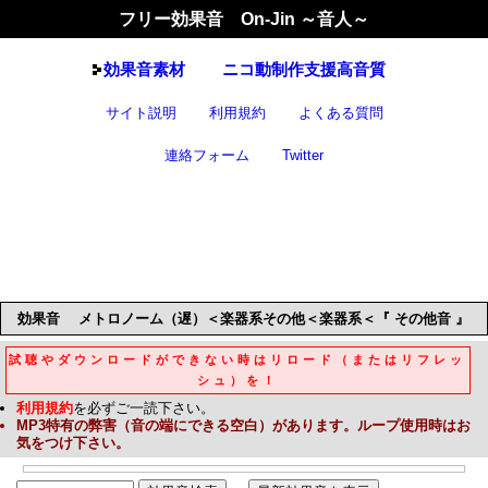
フリー効果音 On-Jin ～音人～
効果音
素材
ニコ動制作支援高音質
サイト説明
利用規約
よくある質問
連絡フォーム
Twitter
効果音
メトロノーム（遅）＜楽器系その他＜楽器系＜『 その他音 』
試聴やダウンロードができない時はリロード（またはリフレッ
シュ）を！
利用規約
を必ずご一読下さい。
MP3
特有の弊害（音の端にできる空白）があります。ループ使用時はお
気をつけ下さい。