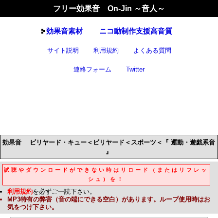
フリー効果音 On-Jin ～音人～
効果音
素材
ニコ動制作支援高音質
サイト説明
利用規約
よくある質問
連絡フォーム
Twitter
効果音
ビリヤード・キュー＜ビリヤード＜スポーツ＜『 運動・遊戯系音
』
試聴やダウンロードができない時はリロード（またはリフレッ
シュ）を！
利用規約
を必ずご一読下さい。
MP3
特有の弊害（音の端にできる空白）があります。ループ使用時はお
気をつけ下さい。