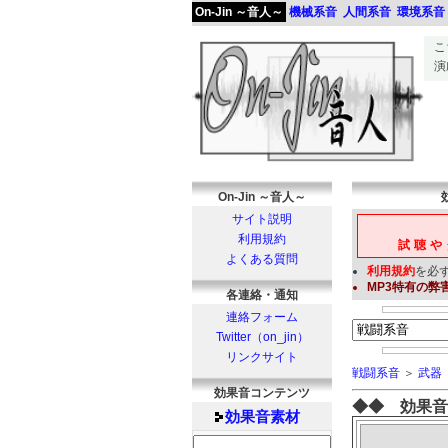
On-Jin ～音人～
機械系音
人間系音
環境系音
こ
演
On-Jin ～音人～
サイト説明
利用規約
試聴や
よくある質問
利用規約
を必
MP3
特有の弊
各連絡・通知
連絡フォーム
Twitter（on_jin）
リンクサイト
戦闘系音
＞
武器
効果音コンテンツ
◆◆ 効果音
効果音
素材