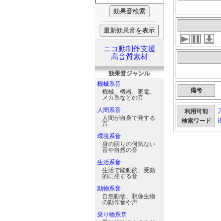
ニコ動制作支援
高音質素材
効果音
ジャンル
機械系音
備考
機械、機器、家電、
メカ系などの音
人間系音
利用可能
人間が自身で発する
検索ワード
音
環境系音
身の回りの何気ない
音や自然の音
生活系音
生活で能動的、受動
的に発する音
動物系音
自然動物、想像生物
の動作音や声
乗り物系音