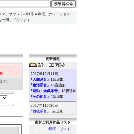
ラマ、サウンドの制作や声優、ナレーション、
を公開しております。
更新情報
を！
2017年12月11日
『人間系音』
1音追加
ます。
『生活系音』
40音追加
『運動・遊戯系音』
18音追加
『その他音』
4音追加
2017年11月30日
『機械系音』
5音追加
『人間系音』
2音追加
素材ご利用作品リスト
『環境系音』
6音追加
『動物系音』
6音追加
ニコニコ動画：リスト