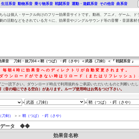
生活系音
動物系音
乗り物系音
戦闘系音
運動・遊戯系音
その他音
曲系音
ちらは個人・サークル向けのフリー
効果音
サイトです。
動画、アニメ、ゲーム、ド
劇の活動
などをされている方々に、
効果音
や
ジングルサウンド等の音響・音源素材
効果音
刀剣・抜刀04＜鞘（つば）・鍔（さや）＜武器（刀剣）＜『 戦闘系音 』
毎朝4時に効果音へのディレクトリが自動変更されます。
ダウンロードができない時はリロード（またはリフレッシュ）
ずご一読下さい。
ダウンロード時点で利用規約をご承諾いただいたものと判断いたし
害（音の端にできる空白）があります。ループ使用時はお気をつけ下さい。
＞
＞
（刀剣）
＞＞
鞘（つば）・鍔（さや）
データ ◆◆
効果音名称