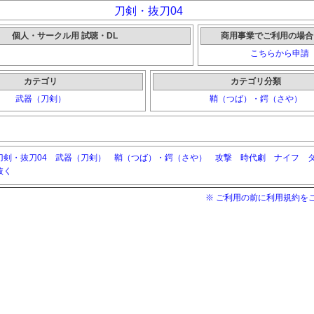
刀剣・抜刀04
個人・サークル用 試聴・DL
商用事業でご利用の場合
こちらから申請
カテゴリ
カテゴリ分類
武器（刀剣）
鞘（つば）・鍔（さや）
刀剣・抜刀04
武器（刀剣）
鞘（つば）・鍔（さや）
攻撃
時代劇
ナイフ
抜く
※ ご利用の前に利用規約を