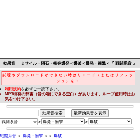
効果音
ミサイル・隕石・衝突爆発＜爆破＜爆発・衝撃＜『 戦闘系音 』
試聴やダウンロードができない時はリロード（またはリフレッ
シュ）を！
利用規約
を必ずご一読下さい。
MP3
特有の弊害（音の端にできる空白）があります。ループ使用時はお
気をつけ下さい。
＞
＞
戦闘系音
＞
爆発・衝撃
＞＞
爆破