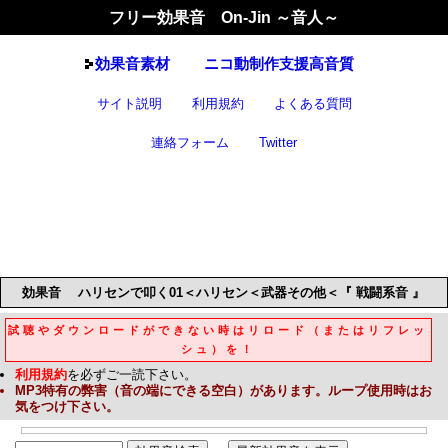
フリー効果音 On-Jin ～音人～
効果音
素材
ニコ動制作支援高音質
サイト説明
利用規約
よくある質問
連絡フォーム
Twitter
効果音
ハリセンで叩く01＜ハリセン＜武器その他＜『 戦闘系音 』
試聴やダウンロードができない時はリロード（またはリフレッ
シュ）を！
利用規約
を必ずご一読下さい。
MP3
特有の弊害（音の端にできる空白）があります。ループ使用時はお
気をつけ下さい。