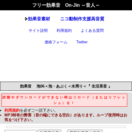
フリー効果音 On-Jin ～音人～
効果音
素材
ニコ動制作支援高音質
サイト説明
利用規約
よくある質問
連絡フォーム
Twitter
効果音
泡06＜泡・あぶく＜水周り＜『 生活系音 』
試聴やダウンロードができない時はリロード（またはリフレッ
シュ）を！
利用規約
を必ずご一読下さい。
MP3
特有の弊害（音の端にできる空白）があります。ループ使用時はお
気をつけ下さい。