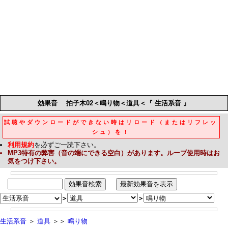
効果音
拍子木02＜鳴り物＜道具＜『 生活系音 』
試聴やダウンロードができない時はリロード（またはリフレッ
シュ）を！
利用規約
を必ずご一読下さい。
MP3
特有の弊害（音の端にできる空白）があります。ループ使用時はお
気をつけ下さい。
＞
＞
生活系音
＞
道具
＞＞
鳴り物