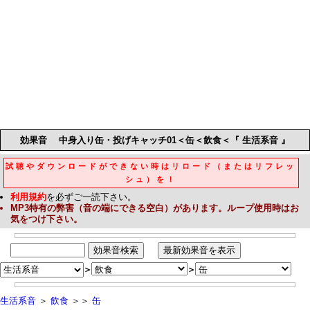
効果音
中身入り缶・投げキャッチ01＜缶＜飲食＜『 生活系音 』
試聴やダウンロードができない時はリロード（またはリフレッ
シュ）を！
利用規約
を必ずご一読下さい。
MP3
特有の弊害（音の端にできる空白）があります。ループ使用時はお
気をつけ下さい。
＞
＞
生活系音
＞
飲食
＞＞
缶