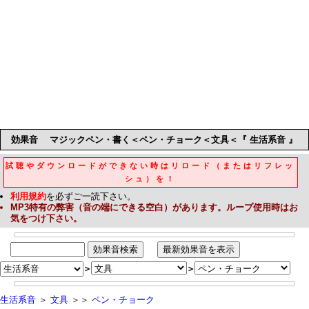
効果音
マジックペン・書く＜ペン・チョーク＜文具＜『 生活系音 』
試聴やダウンロードができない時はリロード（またはリフレッ
シュ）を！
利用規約
を必ずご一読下さい。
MP3
特有の弊害（音の端にできる空白）があります。ループ使用時はお
気をつけ下さい。
＞
＞
生活系音
＞
文具
＞＞
ペン・チョーク