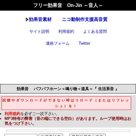
フリー効果音 On-Jin ～音人～
効果音
素材
ニコ動制作支援高音質
サイト説明
利用規約
よくある質問
連絡フォーム
Twitter
効果音
パフパフホーン＜鳴り物＜道具＜『 生活系音 』
試聴やダウンロードができない時はリロード（またはリフレッ
シュ）を！
利用規約
を必ずご一読下さい。
MP3
特有の弊害（音の端にできる空白）があります。ループ使用時はお
気をつけ下さい。