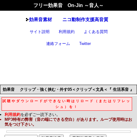
フリー効果音 On-Jin ～音人～
効果音
素材
ニコ動制作支援高音質
サイト説明
利用規約
よくある質問
連絡フォーム
Twitter
効果音
クリップ・強く挟む・外す05＜クリップ＜文具＜『 生活系音 』
試聴やダウンロードができない時はリロード（またはリフレッ
シュ）を！
利用規約
を必ずご一読下さい。
MP3
特有の弊害（音の端にできる空白）があります。ループ使用時はお
気をつけ下さい。