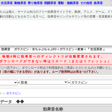
生活系音
動物系音
乗り物系音
戦闘系音
運動・遊戯系音
その他音
曲系音
ちらは個人・サークル向けのフリー
効果音
サイトです。
動画、アニメ、ゲーム、ド
劇の活動
などをされている方々に、
効果音
や
ジングルサウンド等の音響・音源素材
効果音
ガラスビン・水ちゃぷちゃぷ03＜ガラスビン＜飲食＜『 生活系音 』
毎朝4時に効果音へのディレクトリが自動変更されます。
ダウンロードができない時はリロード（またはリフレッシュ）
ずご一読下さい。
ダウンロード時点で利用規約をご承諾いただいたものと判断いたし
害（音の端にできる空白）があります。ループ使用時はお気をつけ下さい。
＞
＞
＞＞
ガラスビン
データ ◆◆
効果音名称