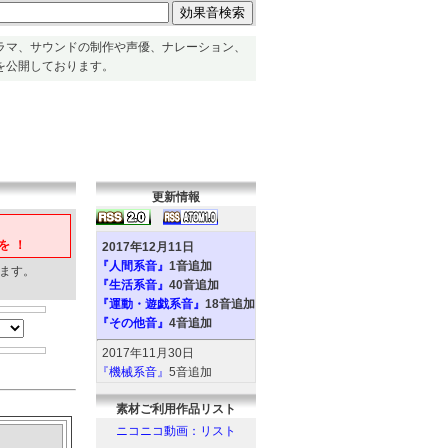
ラマ、サウンドの制作や声優、ナレーション、
を公開しております。
更新情報
を！
2017年12月11日
『人間系音』
1音追加
ます。
『生活系音』
40音追加
『運動・遊戯系音』
18音追加
『その他音』
4音追加
2017年11月30日
『機械系音』
5音追加
『人間系音』
2音追加
素材ご利用作品リスト
『環境系音』
6音追加
『動物系音』
6音追加
ニコニコ動画：リスト