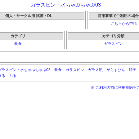
ガラスビン・水ちゃぷちゃぷ03
個人・サークル用 試聴・DL
商用事業でご利用の場合
こちらから申請
カテゴリ
カテゴリ分類
飲食
ガラスビン
ガラスビン・水ちゃぷちゃぷ03
飲食
ガラスビン
ガラス瓶
がらすびん
硝子
振る
ふる
※ ご利用の前に利用規約を