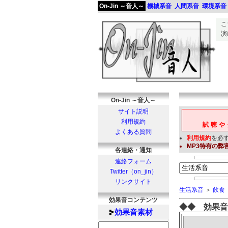
On-Jin ～音人～
機械系音
人間系音
環境系音
こ
演
On-Jin ～音人～
サイト説明
利用規約
試聴や
よくある質問
利用規約
を必
MP3
特有の弊
各連絡・通知
連絡フォーム
Twitter（on_jin）
リンクサイト
生活系音
＞
飲食
効果音コンテンツ
◆◆ 効果音
効果音
素材