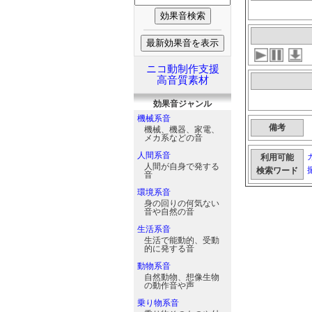
ニコ動制作支援
高音質素材
効果音
ジャンル
機械系音
備考
機械、機器、家電、
メカ系などの音
人間系音
利用可能
人間が自身で発する
検索ワード
音
環境系音
身の回りの何気ない
音や自然の音
生活系音
生活で能動的、受動
的に発する音
動物系音
自然動物、想像生物
の動作音や声
乗り物系音