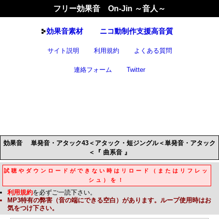
フリー効果音 On-Jin ～音人～
効果音
素材
ニコ動制作支援高音質
サイト説明
利用規約
よくある質問
連絡フォーム
Twitter
効果音
単発音・アタック43＜アタック・短ジングル＜単発音・アタック
＜『 曲系音 』
試聴やダウンロードができない時はリロード（またはリフレッ
シュ）を！
利用規約
を必ずご一読下さい。
MP3
特有の弊害（音の端にできる空白）があります。ループ使用時はお
気をつけ下さい。