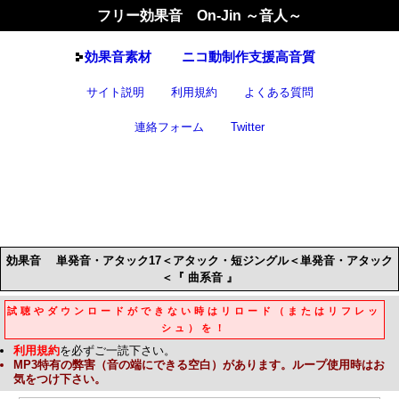
フリー効果音 On-Jin ～音人～
効果音
素材
ニコ動制作支援高音質
サイト説明
利用規約
よくある質問
連絡フォーム
Twitter
効果音
単発音・アタック17＜アタック・短ジングル＜単発音・アタック
＜『 曲系音 』
試聴やダウンロードができない時はリロード（またはリフレッ
シュ）を！
利用規約
を必ずご一読下さい。
MP3
特有の弊害（音の端にできる空白）があります。ループ使用時はお
気をつけ下さい。