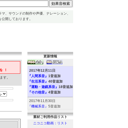
ラマ、サウンドの制作や声優、ナレーション、
を公開しております。
更新情報
を！
2017年12月11日
『人間系音』
1音追加
ます。
『生活系音』
40音追加
『運動・遊戯系音』
18音追加
『その他音』
4音追加
2017年11月30日
『機械系音』
5音追加
『人間系音』
2音追加
素材ご利用作品リスト
『環境系音』
6音追加
『動物系音』
6音追加
ニコニコ動画：リスト