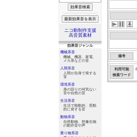
ニコ動制作支援
高音質素材
効果音
ジャンル
機械系音
備考
機械、機器、家電、
メカ系などの音
人間系音
利用可能
人間が自身で発する
検索ワード
音
環境系音
身の回りの何気ない
音や自然の音
生活系音
生活で能動的、受動
的に発する音
動物系音
自然動物、想像生物
の動作音や声
乗り物系音