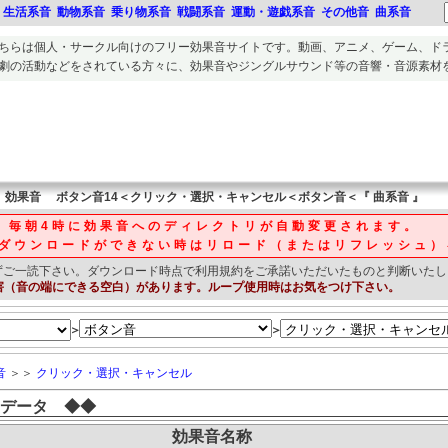
生活系音
動物系音
乗り物系音
戦闘系音
運動・遊戯系音
その他音
曲系音
ちらは個人・サークル向けのフリー
効果音
サイトです。
動画、アニメ、ゲーム、ド
劇の活動
などをされている方々に、
効果音
や
ジングルサウンド等の音響・音源素材
効果音
ボタン音14＜クリック・選択・キャンセル＜ボタン音＜『 曲系音 』
毎朝4時に効果音へのディレクトリが自動変更されます。
ダウンロードができない時はリロード（またはリフレッシュ）
ずご一読下さい。
ダウンロード時点で利用規約をご承諾いただいたものと判断いたし
害（音の端にできる空白）があります。ループ使用時はお気をつけ下さい。
＞
＞
音
＞＞
クリック・選択・キャンセル
データ ◆◆
効果音名称