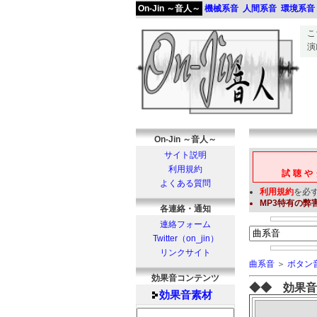
On-Jin ～音人～
機械系音
人間系音
環境系音
こ
演
On-Jin ～音人～
サイト説明
利用規約
試聴や
よくある質問
利用規約
を必
MP3
特有の弊
各連絡・通知
連絡フォーム
Twitter（on_jin）
リンクサイト
曲系音
＞
ボタン
効果音コンテンツ
◆◆ 効果音
効果音
素材