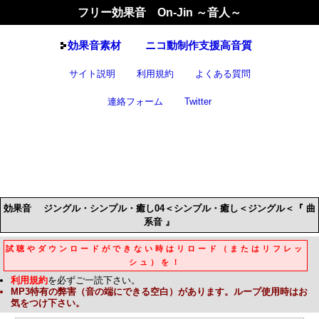
フリー効果音 On-Jin ～音人～
効果音
素材
ニコ動制作支援高音質
サイト説明
利用規約
よくある質問
連絡フォーム
Twitter
効果音
ジングル・シンプル・癒し04＜シンプル・癒し＜ジングル＜『 曲
系音 』
試聴やダウンロードができない時はリロード（またはリフレッ
シュ）を！
利用規約
を必ずご一読下さい。
MP3
特有の弊害（音の端にできる空白）があります。ループ使用時はお
気をつけ下さい。