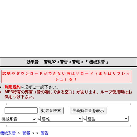
効果音
警報02＜警告＜警報＜『 機械系音 』
試聴やダウンロードができない時はリロード（またはリフレッ
シュ）を！
利用規約
を必ずご一読下さい。
MP3
特有の弊害（音の端にできる空白）があります。ループ使用時はお
気をつけ下さい。
＞
＞
機械系音
＞
警報
＞＞
警告