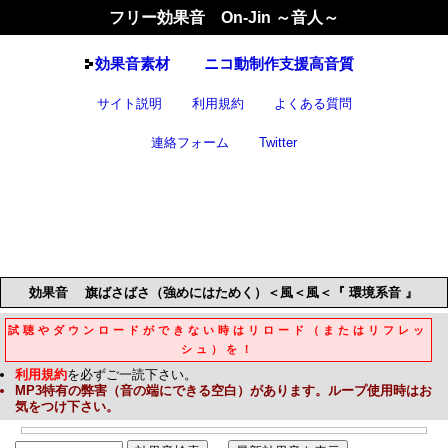
フリー効果音 On-Jin ～音人～
効果音
素材
ニコ動制作支援高音質
サイト説明
利用規約
よくある質問
連絡フォーム
Twitter
効果音
旗ばさばさ（強めにはためく）＜風＜風＜『 環境系音 』
試聴やダウンロードができない時はリロード（またはリフレッ
シュ）を！
利用規約
を必ずご一読下さい。
MP3
特有の弊害（音の端にできる空白）があります。ループ使用時はお
気をつけ下さい。