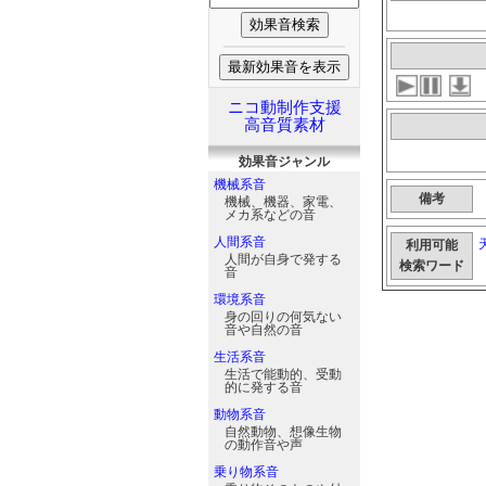
ニコ動制作支援
高音質素材
効果音
ジャンル
機械系音
備考
機械、機器、家電、
メカ系などの音
人間系音
利用可能
人間が自身で発する
検索ワード
音
環境系音
身の回りの何気ない
音や自然の音
生活系音
生活で能動的、受動
的に発する音
動物系音
自然動物、想像生物
の動作音や声
乗り物系音