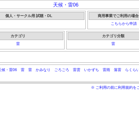
天候・雷06
個人・サークル用 試聴・DL
商用事業でご利用の場合
こちらから申請
カテゴリ
カテゴリ分類
雷
雷
天候・雷06
雷
雷
かみなり
ごろごろ
雷雲
いかずち
雷雨
落雷
らくら
※ ご利用の前に利用規約を