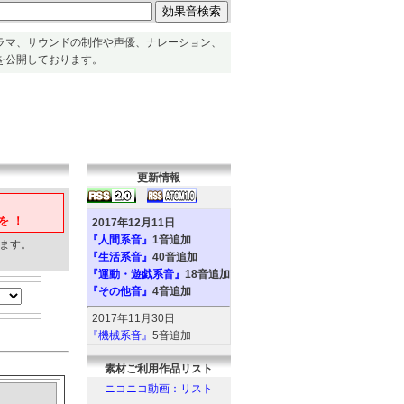
ラマ、サウンドの制作や声優、ナレーション、
を公開しております。
更新情報
を！
2017年12月11日
『人間系音』
1音追加
ます。
『生活系音』
40音追加
『運動・遊戯系音』
18音追加
『その他音』
4音追加
2017年11月30日
『機械系音』
5音追加
『人間系音』
2音追加
素材ご利用作品リスト
『環境系音』
6音追加
『動物系音』
6音追加
ニコニコ動画：リスト