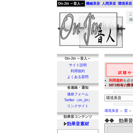
On-Jin ～音人～
機械系音
人間系音
環境系音
こ
演
On-Jin ～音人～
サイト説明
利用規約
試聴や
よくある質問
利用規約
を必
MP3
特有の弊
各連絡・通知
連絡フォーム
Twitter（on_jin）
リンクサイト
環境系音
＞
雷
＞
効果音コンテンツ
◆◆ 効果音
効果音
素材