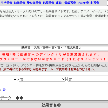
生活系音
動物系音
乗り物系音
戦闘系音
運動・遊戯系音
その他音
曲系音
ちらは個人・サークル向けのフリー
効果音
サイトです。
動画、アニメ、ゲーム、ド
劇の活動
などをされている方々に、
効果音
や
ジングルサウンド等の音響・音源素材
効果音
天候・雷06＜雷＜雷＜『 環境系音 』
毎朝4時に効果音へのディレクトリが自動変更されます。
ダウンロードができない時はリロード（またはリフレッシュ）
ずご一読下さい。
ダウンロード時点で利用規約をご承諾いただいたものと判断いたし
害（音の端にできる空白）があります。ループ使用時はお気をつけ下さい。
＞
＞
＞
雷
データ ◆◆
効果音名称