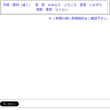
天候・雷02（遠く）
雷
雷
かみなり
ごろごろ
雷雲
いかずち
雷雨
落雷
らくらい
※ ご利用の前に利用規約をご確認下さい。