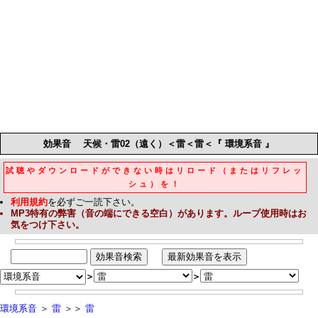
効果音
天候・雷02（遠く）＜雷＜雷＜『 環境系音 』
試聴やダウンロードができない時はリロード（またはリフレッ
シュ）を！
利用規約
を必ずご一読下さい。
MP3
特有の弊害（音の端にできる空白）があります。ループ使用時はお
気をつけ下さい。
＞
＞
環境系音
＞
雷
＞＞
雷