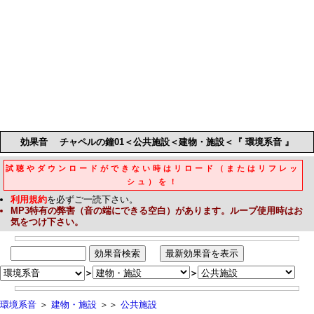
効果音
チャペルの鐘01＜公共施設＜建物・施設＜『 環境系音 』
試聴やダウンロードができない時はリロード（またはリフレッ
シュ）を！
利用規約
を必ずご一読下さい。
MP3
特有の弊害（音の端にできる空白）があります。ループ使用時はお
気をつけ下さい。
＞
＞
環境系音
＞
建物・施設
＞＞
公共施設