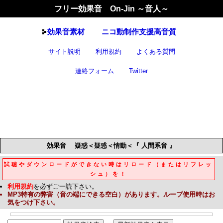
フリー効果音 On-Jin ～音人～
効果音
素材
ニコ動制作支援高音質
サイト説明
利用規約
よくある質問
連絡フォーム
Twitter
効果音
疑惑＜疑惑＜情動＜『 人間系音 』
試聴やダウンロードができない時はリロード（またはリフレッ
シュ）を！
利用規約
を必ずご一読下さい。
MP3
特有の弊害（音の端にできる空白）があります。ループ使用時はお
気をつけ下さい。