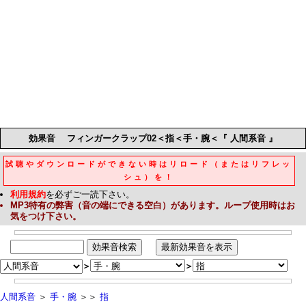
効果音
フィンガークラップ02＜指＜手・腕＜『 人間系音 』
試聴やダウンロードができない時はリロード（またはリフレッ
シュ）を！
利用規約
を必ずご一読下さい。
MP3
特有の弊害（音の端にできる空白）があります。ループ使用時はお
気をつけ下さい。
＞
＞
人間系音
＞
手・腕
＞＞
指