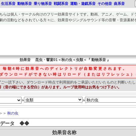
生活系音
動物系音
乗り物系音
戦闘系音
運動・遊戯系音
その他音
曲系音
ちらは個人・サークル向けのフリー
効果音
サイトです。
動画、アニメ、ゲーム、ド
劇の活動
などをされている方々に、
効果音
や
ジングルサウンド等の音響・音源素材
効果音
昆虫・饗宴01＜秋の虫＜虫類＜『 動物系音 』
毎朝4時に効果音へのディレクトリが自動変更されます。
ダウンロードができない時はリロード（またはリフレッシュ）
ずご一読下さい。
ダウンロード時点で利用規約をご承諾いただいたものと判断いたし
害（音の端にできる空白）があります。ループ使用時はお気をつけ下さい。
＞
＞
＞＞
秋の虫
データ ◆◆
効果音名称