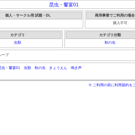
昆虫・饗宴01
個人・サークル用 試聴・DL
商用事業でご利用の場合
購入不可
カテゴリ
カテゴリ分類
虫類
秋の虫
ループ
昆虫・饗宴01
虫類
秋の虫
きょうえん
鳴き声
※ ご利用の前に利用規約を