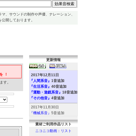
ラマ、サウンドの制作や声優、ナレーション、
を公開しております。
更新情報
を！
2017年12月11日
『人間系音』
1音追加
ます。
『生活系音』
40音追加
『運動・遊戯系音』
18音追加
『その他音』
4音追加
2017年11月30日
『機械系音』
5音追加
『人間系音』
2音追加
素材ご利用作品リスト
『環境系音』
6音追加
『動物系音』
6音追加
ニコニコ動画：リスト