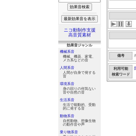
ニコ動制作支援
高音質素材
効果音
ジャンル
機械系音
備考
機械、機器、家電、
メカ系などの音
人間系音
利用可能
人間が自身で発する
検索ワード
音
環境系音
身の回りの何気ない
音や自然の音
生活系音
生活で能動的、受動
的に発する音
動物系音
自然動物、想像生物
の動作音や声
乗り物系音