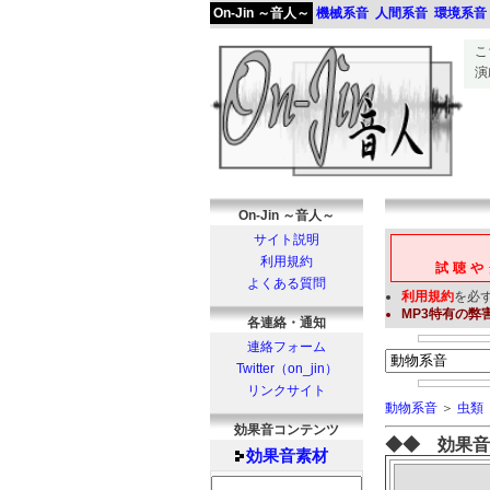
On-Jin ～音人～
機械系音
人間系音
環境系音
こ
演
On-Jin ～音人～
サイト説明
利用規約
試聴や
よくある質問
利用規約
を必
MP3
特有の弊
各連絡・通知
連絡フォーム
Twitter（on_jin）
リンクサイト
動物系音
＞
虫類
効果音コンテンツ
◆◆ 効果音
効果音
素材