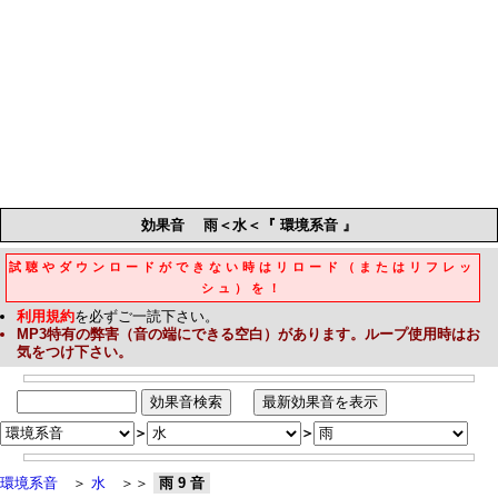
効果音
雨＜水＜『 環境系音 』
試聴やダウンロードができない時はリロード（またはリフレッ
シュ）を！
利用規約
を必ずご一読下さい。
MP3
特有の弊害（音の端にできる空白）があります。ループ使用時はお
気をつけ下さい。
＞
＞
環境系音
＞
水
＞＞
雨 9 音