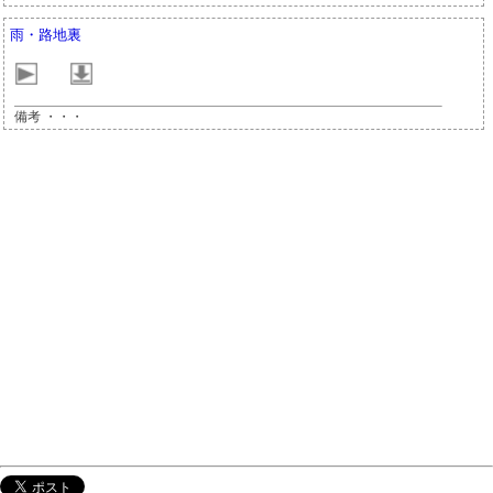
雨・路地裏
備考 ・・・